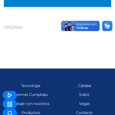
17/12/2024
Tecnología
Calidad
Normas Cumplidas
Sobre
Trabaje con nosotros
Vagas
Productos
Contacto