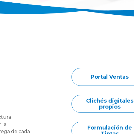
Portal Ventas
Clichés digitales
propios
ctura
 la
Formulación de
rega de cada
Tintas