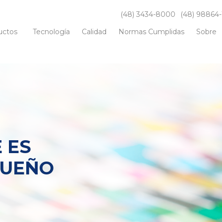
(48) 3434-8000
(48) 98864-
uctos
Tecnología
Calidad
Normas Cumplidas
Sobre
 ES
QUEÑO