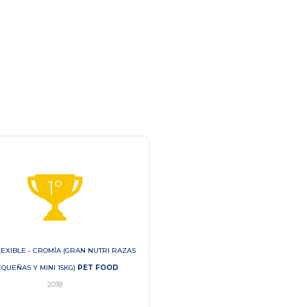
LEXIBLE - CROMÍA (GRAN NUTRI RAZAS
FILM FLEXIBLE - CROMÍA (PAÑALE
QUEÑAS Y MINI 15KG)
PET FOOD
PREMIUM CARE M)
HIGIENE E 
2018
2018